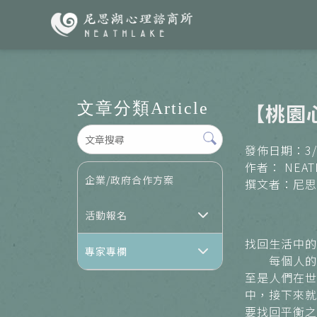
文章分類
Article
【桃園
發佈日期：3/2
作者： NEAT
企業/政府合作方案
撰文者：尼思
活動報名
找回生活中的
專家專欄
每個人的生
至是人們在世
中，接下來就
要找回平衡之