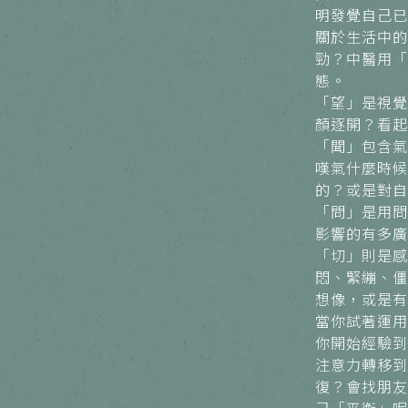
明發覺自己已
關於生活中的
勁？中醫用「
態。
「望」是視覺
顏逐開？看起
「聞」包含氣
嘆氣什麼時候
的？或是對自
「問」是用問
影響的有多廣
「切」則是感
悶、緊繃、僵
想像，或是有
當你試著運用
你開始經驗到
注意力轉移到
復？會找朋友