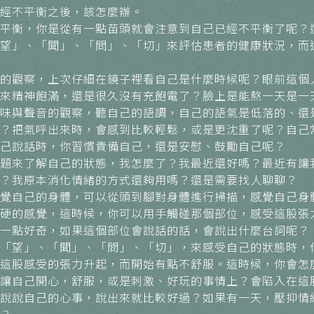
經不平衡之後，該怎麼辦。
平衡，你是從有一點苗頭就會注意到自己已經不平衡了呢？
望」、「聞」、「問」、「切」來評估患者的健康狀況，而
的觀察，上次仔細在鏡子裡看自己是什麼時候呢？眼前這個
來精神飽滿，還是很久沒有充飽電了？臉上是能熬一天是一
味與聲音的觀察，聽自己的語調，自己的語氣是低落的、還
？把氣呼出來時，會感到比較輕鬆，或是更沈重了呢？自己
己說話時，你習慣責備自己，還是安慰、鼓勵自己呢？
題來了解自己的狀態，我怎麼了？我最近還好嗎？最近有讓
？我原本消化情緒的方式還夠用嗎？還是需要找人聊聊？
覺自己的身體，可以從頭到腳對身體進行掃描，感覺自己身
硬的感覺，這時候，你可以用手觸碰那個部位，感受這股張
一點好奇，如果這個部位會說話的話，會說出什麼台詞呢？
「望」、「聞」、「問」、「切」，來感受自己的狀態時，
這股感受的張力升起，而開始有點不舒服。這時候，你會怎
讓自己開心，舒服，或是刺激、好玩的事情上？會陷入在這
說說自己的心事，說出來就比較好過？如果有一天，壓抑情