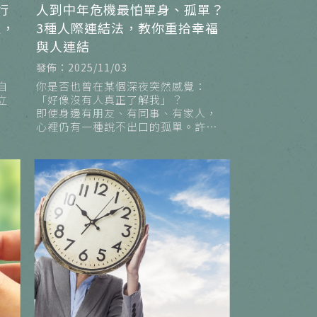
行
人到中年危機最怕單身、孤單？
控，
3種人際連結法，教你重拾幸福
與人連結
發佈：2025/11/03
自
你是否也曾在某個深夜突然感覺：
立
「好像沒有人真正了解我」？
即使身邊有朋友、有同事、有家人，
心裡仍有一種說不出口的孤單。許多
而
人在步入中年後，隨著家庭角色轉
變、職場變化或感情空窗，會開始面
對