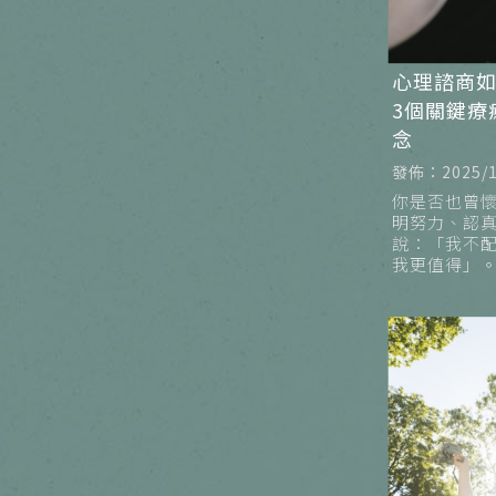
心理諮商
3個關鍵療
念
發佈：2025/1
你是否也曾
明努力、認
說：「我不
我更值得」
讓人陷入無
環。其實，這
議題。當