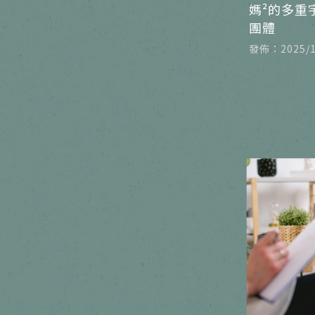
媽²的多重
團體
發佈：2025/1