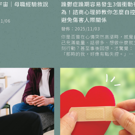
宇宙｜母職經驗敘說
躁鬱症躁期容易發生3個衝動
為！諮商心理師教你怎麼自
避免傷害人際關係
1/06
發佈：2025/11/03
你是否曾在心情突然高漲時，感覺
己充滿能量、話很多、想做什麼就
刻行動？甚至事後回想，才驚覺：
「那時的我，好像有點失控。」
對躁鬱症（雙極性情緒障礙）患者
言，這樣的「躁期」不只是情緒亢