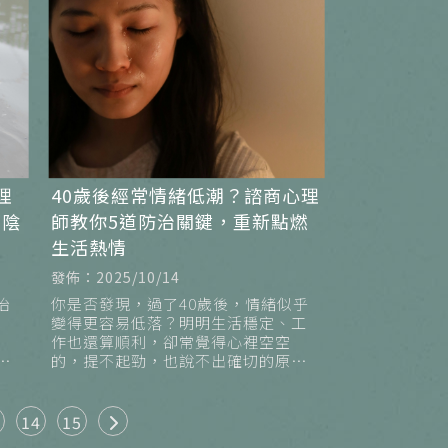
理
40歲後經常情緒低潮？諮商心理
出陰
師教你5道防治關鍵，重新點燃
生活熱情
發佈：2025/10/14
治
你是否發現，過了40歲後，情緒似乎
變得更容易低落？明明生活穩定、工
作也還算順利，卻常覺得心裡空空
、
的，提不起勁，也說不出確切的原
因。尼思湖心理諮商所觀察到，許多
的
來談者在進入中年階段後，開始面臨
明顯的情緒
14
15