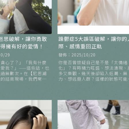
迷思破解，讓你勇敢
躁鬱症5大誤區破解，讓你的
值得擁有好的愛情！
際、感情重回正軌
0/29
發佈：2025/10/20
太貪心了？」「我有什麼
你是否曾懷疑自己是不是「太情緒
愛我？」——這些話，也
化」？有時精力旺盛、想法湧現、
說過無數次。在【尼思湖
多又樂觀，幾天後卻陷入低潮、無
】的諮商現場，我們常見
力、想逃避人群？這樣的狀態可能
信、獨立的人，其實內心
是單純的壓力或心情不好，而是躁
不配擁有幸福」的信念困
症（又稱雙相情緒障礙）的警訊。