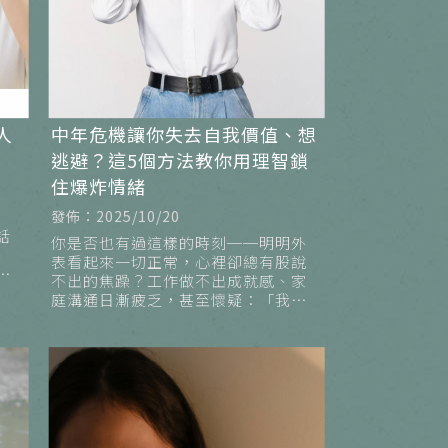
人
中年危機讓你失去自我價值、想
逃避？這5個方法教你用理智鎖
住爆炸情緒
發佈：2025/10/20
話
你是否也有過這樣的時刻──明明外
表看起來一切正常，心裡卻總有股說
不
不出的焦躁？工作做不出成就感、家
鬱
庭溝通日漸疲乏，甚至懷疑：「我是
不是對誰都沒用了？」。這種對生活
無力、對自己失望的感覺，往往正是
中年危機