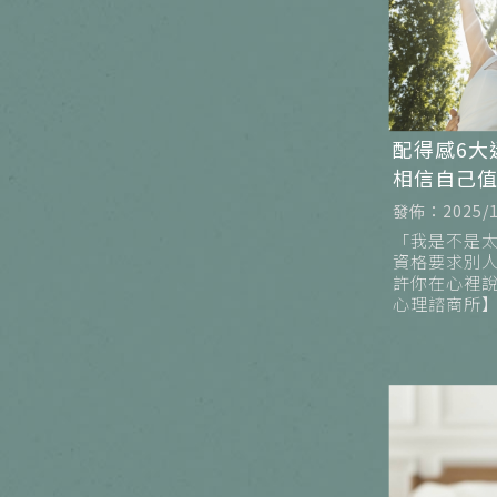
配得感6大
相信自己
發佈：2025/1
「我是不是
資格要求別人
許你在心裡
心理諮商所
許多看似自
深處仍被「
住。這