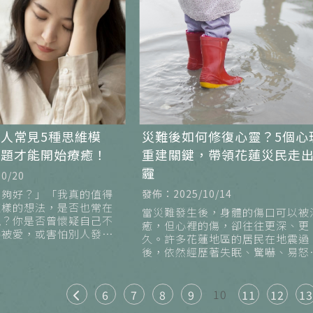
人常見5種思維模
災難後如何修復心靈？5個心
問題才能開始療癒！
重建關鍵，帶領花蓮災民走
霾
0/20
不夠好？」「我真的值得
發佈：2025/10/14
這樣的想法，是否也常在
當災難發生後，身體的傷口可以被
現？你是否曾懷疑自己不
癒，但心裡的傷，卻往往更深、更
得被愛，或害怕別人發現
久。許多花蓮地區的居民在地震過
那麼優秀？在【尼思湖心
後，依然經歷著失眠、驚嚇、易怒
的諮商室裡，這樣的對話
無力等反應。這些情緒其實不只是
「害怕」那麼簡單，而是心理創傷
自然反應。
10
6
7
8
9
11
12
13