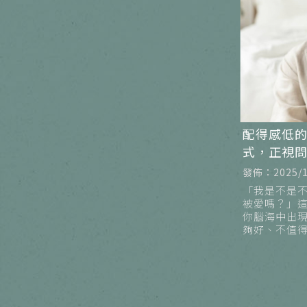
配得感低的
式，正視
發佈：2025/1
「我是不是
被愛嗎？」
你腦海中出
夠好、不值
自己其實沒
理諮商所】
幾乎每天