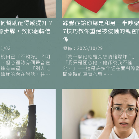
如何幫助配得感提升？
躁鬱症讓你總是和另一半吵
癒步驟，教你翻轉信
7技巧教你重建被侵蝕的親密
係
1/03
發佈：2025/10/29
懷疑自己「不夠好」？明
「為什麼他總是突然情緒爆炸？」
真，但心裡總有個聲音在
「我只是關心他，他卻說我不懂
配擁有幸福」、「別人比
他。」——這是許多伴侶在面對躁
。這樣的內在對話，往往
關係時的真實心聲。
形的自我懲罰與焦慮循
在【尼思湖心理諮商所】，我們常
正是所謂的 「配得感」
到這樣的故事：兩個人明明相愛，
因為情緒起